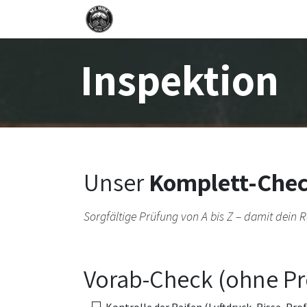
Zum Inhalt springen
Home
Werkstatt-Service
Ter
Inspektion
Unser
Komplett-Che
Sorgfältige Prüfung von A bis Z – damit dein R
Vorab-Check (ohne Pr