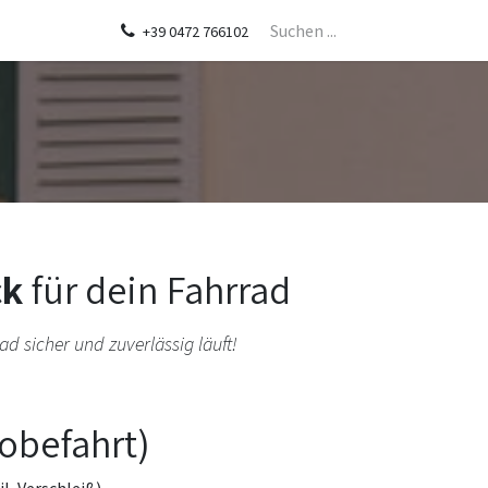
min
+39 0472 766102
ck
für dein Fahrrad
ad sicher und zuverlässig läuft!
obefahrt)