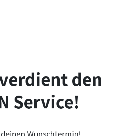
verdient den
 Service!
zt deinen Wunschtermin!